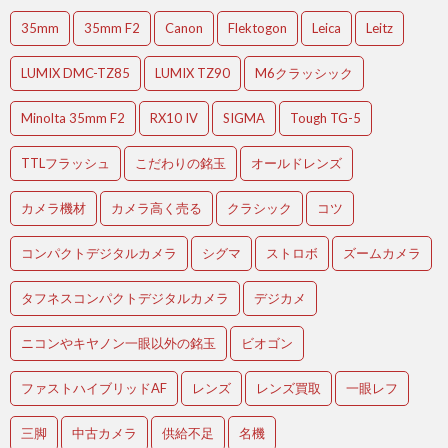
35mm
35mm F2
Canon
Flektogon
Leica
Leitz
LUMIX DMC-TZ85
LUMIX TZ90
M6クラッシック
Minolta 35mm F2
RX10 IV
SIGMA
Tough TG-5
TTLフラッシュ
こだわりの銘玉
オールドレンズ
カメラ機材
カメラ高く売る
クラシック
コツ
コンパクトデジタルカメラ
シグマ
ストロボ
ズームカメラ
タフネスコンパクトデジタルカメラ
デジカメ
ニコンやキヤノン一眼以外の銘玉
ビオゴン
ファストハイブリッドAF
レンズ
レンズ買取
一眼レフ
三脚
中古カメラ
供給不足
名機