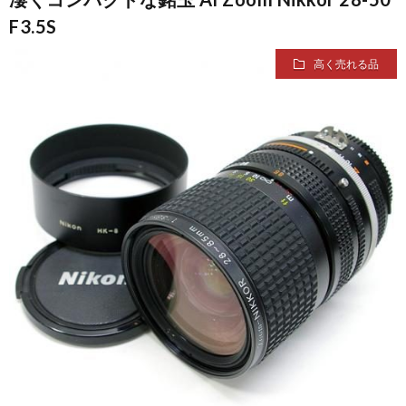
ス
り
フ
価
高
F3.5S
カ
の
ォ
買
価
会
高く売れる品
メ
流
ー
取
買
社
良
ラ
れ
ム
実
取
概
く
買
績
リ
要
あ
取
ス
る
ト
質
問