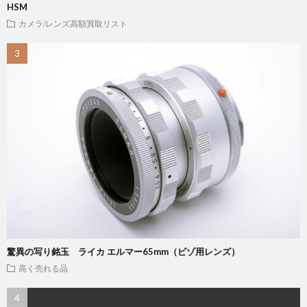
HSM
カメラ/レンズ高額買取リスト
驚異の写り銘玉 ライカ エルマー65mm（ビゾ用レンズ）
高く売れる品