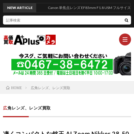
NEW ARTICLE
Canon 単焦点レンズ EF85mm F1.8 USM フルサイズ対応
エ
広角レンズ、レンズ買取
ー
HOME
買
プ
い
買
広角レンズ、レンズ買取
ラ
取
取
高
凄くコンパクトな銘玉 AI Zoom Nikkor 28-50