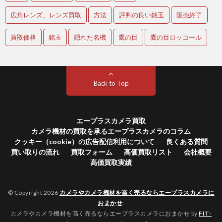
広角レンズ、レンズ買取
方法
評判の良い銘玉
販売終了
買取価格
銘玉
隠れた名機
鷹の目
鷹の目ロッコール
Back to Top
エープラスカメラ買取
カメラ機材の買取を承るエープラスカメラのコラム
クッキー（cookie）の広告配信利用について
良くある質問
買い取りの流れ
買取フォーム
高価買取リスト
会社概要
高価買取実績
© Copyright 2026
カメラやカメラ機材を高く売るならエープラスカメラに
おまかせ
.
カメラやカメラ機材を高く売るならエープラスカメラにおまかせ by
FIT-