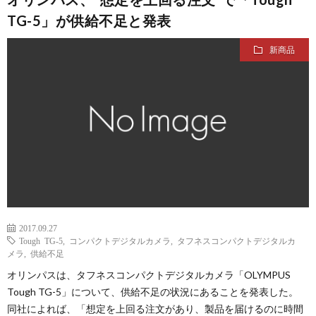
ス
り
フ
価
高
TG-5」が供給不足と発表
カ
の
ォ
買
価
会
新商品
メ
流
ー
取
買
社
良
ラ
れ
ム
実
取
概
く
買
績
リ
要
あ
取
ス
る
2017.09.27
ト
質
Tough TG-5
,
コンパクトデジタルカメラ
,
タフネスコンパクトデジタルカ
メラ
,
供給不足
オリンパスは、タフネスコンパクトデジタルカメラ「OLYMPUS
問
Tough TG-5」について、供給不足の状況にあることを発表した。
同社によれば、「想定を上回る注文があり、製品を届けるのに時間