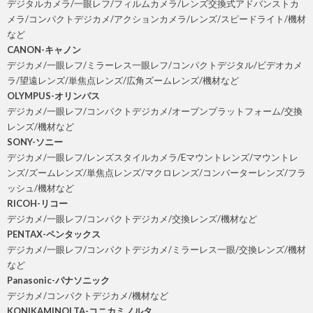
デジタルカメラ/一眼レフ/フィルムカメラ/レンズ交換式アドバンストカ
メラ/コンパクトデジカメ/アクションカメラ/レンズ/スピードライト/機材
など
CANON-キャノン
デジカメ/一眼レフ/ミラーレス一眼レフ/コンパクトデジタル/ビデオカメ
ラ/望遠レンズ/単焦点レンズ/広角ズームレンズ/機材など
OLYMPUS-オリンパス
デジカメ/一眼レフ/コンパクトデジカメ/オープンプラットフォーム/交換
レンズ/機材など
SONY-ソニー
デジカメ/一眼レフ/レンズスタイルカメラ/Eマウントレンズ/マウントレ
ンズ/ズームレンズ/単焦点レンズ/マクロレンズ/コンバーターレンズ/フラ
ッシュ/機材など
RICOH-リコー
デジカメ/一眼レフ/コンパクトデジカメ/交換レンズ/機材など
PENTAX-ペンタックス
デジカメ/一眼レフ/コンパクトデジカメ/ミラーレス一眼/交換レンズ/機材
など
Panasonic-パナソニック
デジカメ/コンパクトデジカメ/機材など
KONIKAMINOLTA-コニカミノルタ