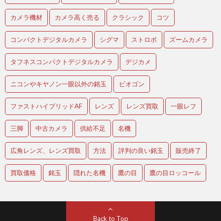
カメラ機材
カメラ高く売る
クラシック
コツ
コンパクトデジタルカメラ
シグマ
ストロボ
ズームカメラ
タフネスコンパクトデジタルカメラ
デジカメ
ニコンやキヤノン一眼以外の銘玉
ビオゴン
ファストハイブリッドAF
レンズ
レンズ買取
一眼レフ
三脚
中古カメラ
供給不足
名機
広角レンズ、レンズ買取
方法
評判の良い銘玉
販売終了
買取価格
銘玉
隠れた名機
鷹の目
鷹の目ロッコール
Back to Top