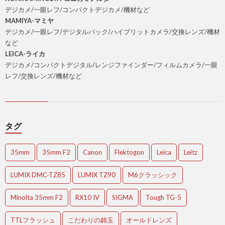
デジカメ/一眼レフ/コンパクトデジカメ/機材など
MAMIYA-マミヤ
デジカメ/一眼レフ/デジタルバック/ハイブリットカメラ/交換レンズ/機材
など
LEICA-ライカ
デジカメ/コンパクトデジタル/レンジファインダー/フィルムカメラ/一眼
レフ/交換レンズ/機材など
タグ
35mm
35mm F2
Canon
Flektogon
Leica
Leitz
LUMIX DMC-TZ85
LUMIX TZ90
M6クラッシック
Minolta 35mm F2
RX10 IV
SIGMA
Tough TG-5
TTLフラッシュ
こだわりの銘玉
オールドレンズ