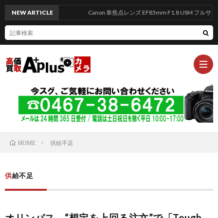
NEW ARTICLE
Canon 単焦点レンズ EF85mm F1.8 USM フルサイ
エ
供給不足
ー
HOME
買
プ
い
買
供給不足
ラ
取
取
高
オリンパス、“想定を上回る注文”で「Tough