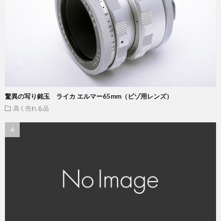
驚異の写り銘玉 ライカ エルマー65mm（ビゾ用レンズ）
高く売れる品